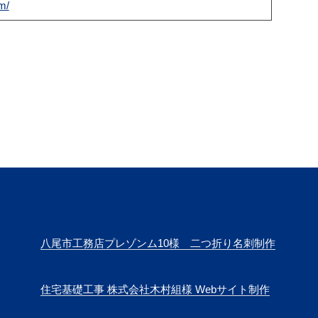
m/
八尾市工務店プレゾンム10様 二つ折り名刺制作
住宅基礎工事 株式会社木村組様 Webサイト制作