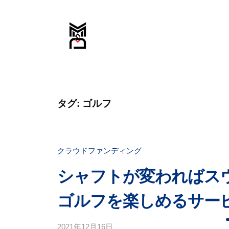
コ
M
ン
S
D
テ
デ
ン
M
ザ
ツ
S
イ
へ
ン
D
ス
タグ:
ゴルフ
事
デ
キ
務
ッ
ザ
所
プ
イ
クラウドファンディング
ン
シャフトが変わればス
事
ゴルフを楽しめるサー
務
所
2021年12月16日
b