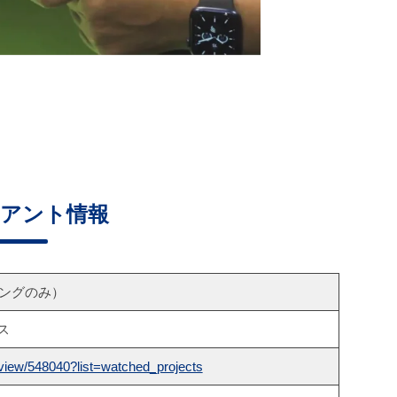
アント情報
ィングのみ）
ス
s/view/548040?list=watched_projects