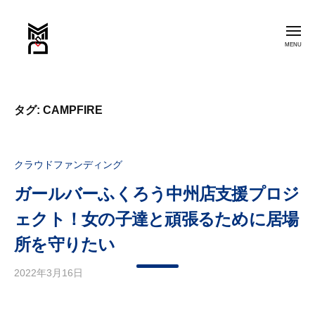
ー
コ
M
ン
S
メ
ニ
テ
D
ュ
ー
デ
ン
M
ザ
ツ
S
イ
へ
タグ:
CAMPFIRE
D
ン
ス
事
デ
キ
務
ザ
ッ
クラウドファンディング
所
イ
プ
ガールバーふくろう中州店支援プロジ
ン
事
ェクト！女の子達と頑張るために居場
務
所を守りたい
所
2022年3月16日
b
y
m