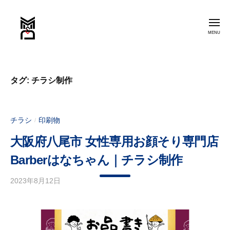
ー
コ
M
ン
S
メ
ニ
テ
D
ュ
ー
デ
ン
M
ザ
ツ
S
イ
へ
タグ:
チラシ制作
D
ン
ス
事
デ
キ
務
ザ
ッ
チラシ
印刷物
所
/
イ
プ
大阪府八尾市 女性専用お顔そり専門店
ン
事
Barberはなちゃん｜チラシ制作
務
2023年8月12日
b
所
y
m
a