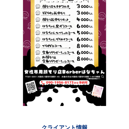
n
g
o
k
u
y
u
t
a
クライアント情報